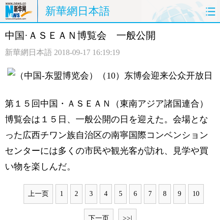
新華網日本語
中国·ＡＳＥＡＮ博覧会 一般公開
ホームページ
政治
経済
新華網日本語
2018-09-17 16:19:19
社会
文化
エンタメ
観光
評論
写真
第１５回中国・ＡＳＥＡＮ（東南アジア諸国連合）
中日対訳
博覧会は１５日、一般公開の日を迎えた。会場とな
った広西チワン族自治区の南寧国際コンベンション
センターには多くの市民や観光客が訪れ、見学や買
い物を楽しんだ。
上一页
1
2
3
4
5
6
7
8
9
10
下一页
>>|