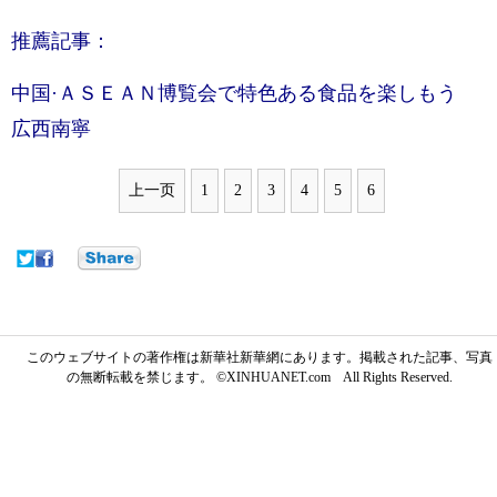
推薦記事：
中国·ＡＳＥＡＮ博覧会で特色ある食品を楽しもう
広西南寧
上一页
1
2
3
4
5
6
このウェブサイトの著作権は新華社新華網にあります。掲載された記事、写真
の無断転載を禁じます。 ©XINHUANET.com All Rights Reserved.