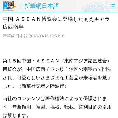
新華網日本語
中国·ＡＳＥＡＮ博覧会に登場した萌えキャラ
ホームページ
政治
経済
広西南寧
社会
文化
エンタメ
新華網日本語
2018-09-16 13:54:16
観光
評論
写真
中日対訳
第１５回中国・ＡＳＥＡＮ（東南アジア諸国連合）
博覧会が、中国広西チワン族自治区の南寧市で開催
され、可愛らしいさまざまな工芸品が来場者を魅了
した。（新華社記者／陸波岸）
当社のコンテンツは著作権法によって保護されま
す。無断転用、複製、掲載、転載、営利目的の引用
は禁じます。