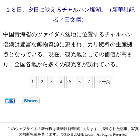
１８日、夕日に映えるチャルハン塩湖。（新華社記
者／田文傑）
中国青海省のツァイダム盆地に位置するチャルハン
塩湖は豊富な鉱物資源に恵まれ、カリ肥料の生産拠
点となっている。現在、観光地としての価値が高ま
り、全国各地から多くの観光客が訪れている。
1
2
3
4
5
6
7
下一页
このウェブサイトの著作権は新華社新華網にあります。掲載された記事、写真
の無断転載を禁じます。 ©XINHUANET.com All Rights Reserved.