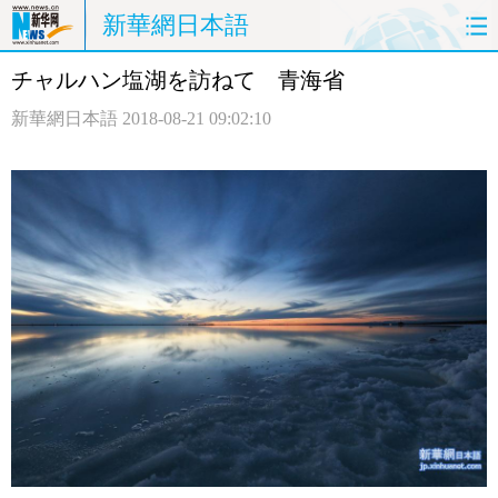
新華網日本語
チャルハン塩湖を訪ねて 青海省
ホームページ
政治
経済
新華網日本語
2018-08-21 09:02:10
社会
文化
エンタメ
観光
評論
写真
中日対訳