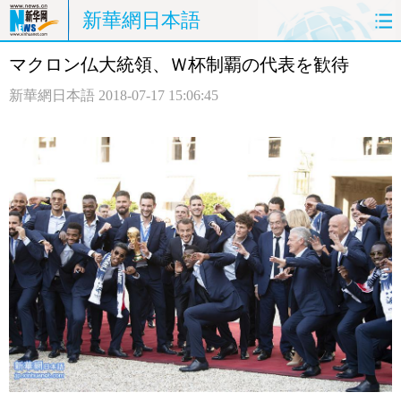
新華網日本語
マクロン仏大統領、Ｗ杯制覇の代表を歓待
ホームページ
政治
経済
新華網日本語
2018-07-17 15:06:45
社会
文化
エンタメ
観光
評論
写真
中日対訳