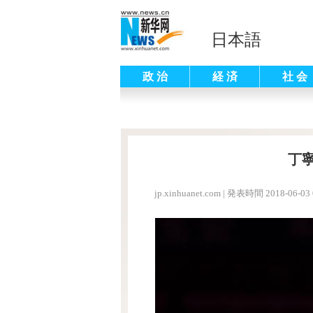
日本語
政 治
経 済
社 会
丁
jp.xinhuanet.com
|
発表時間 2018-06-03 