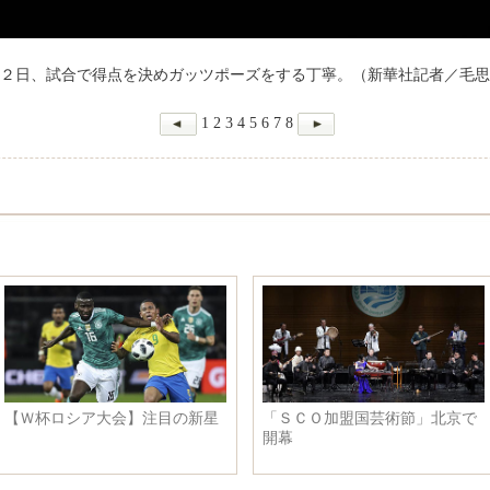
２日、試合で得点を決めガッツポーズをする丁寧。（新華社記者／毛思
1
2
3
4
5
6
7
8
【Ｗ杯ロシア大会】注目の新星
「ＳＣＯ加盟国芸術節」北京で
開幕