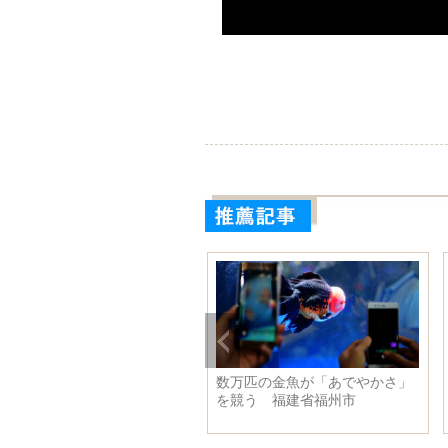
ＣＯ芸術節民族舞踊の夕べが
数万匹の金魚が「あでやかさ」
催
を競う 福建省福州市