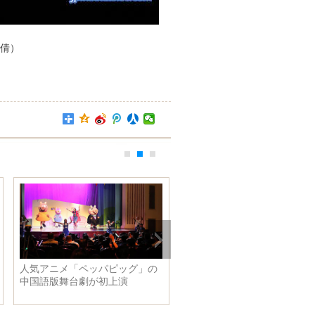
倩）
人気アニメ「ペッパピッグ」の
バレー女子ネーションズリー
中国語版舞台劇が初上演
グ 中国が日本下す