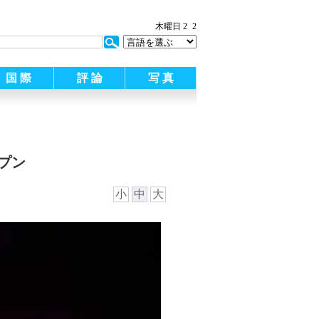
木曜日 2
2
国 際
評 論
写 真
プン
小
中
大