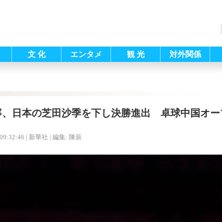
文 化
エンタメ
観 光
対外関係
寧、日本の芝田沙季を下し決勝進出 卓球中国オー
09:32:46
| 新華社 |
編集: 陳辰