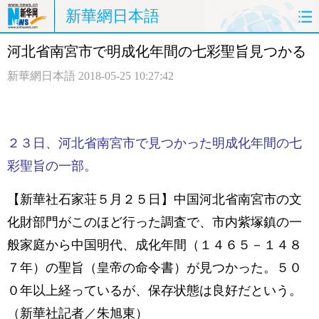
新華網日本語
河北省南宮市で明成化年間の七彩聖旨見つかる
ホームページ
政治
経済
新華網日本語
2018-05-25 10:27:42
社会
文化
エンタメ
観光
評論
写真
２３日、河北省南宮市で見つかった明成化年間の七
中日対訳
彩聖旨の一部。
【新華社石家荘５月２５日】中国河北省南宮市の文
化財部門がこのほど行った調査で、市内紫塚鎮の一
般家庭から中国明代、成化年間（１４６５－１４８
７年）の聖旨（皇帝の命令書）が見つかった。５０
０年以上経っているが、保存状態は良好だという。
（新華社記者／朱旭東）