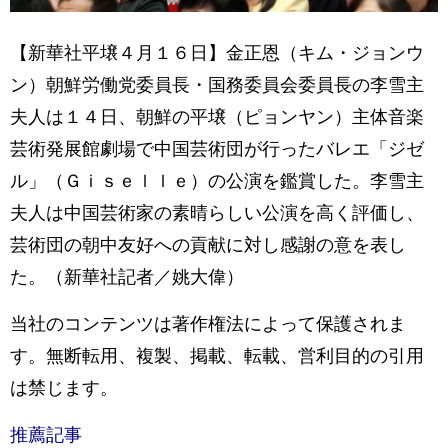
【新華社平壌４月１６日】金正恩（キム・ジョンウ
ン）朝鮮労働党委員長・国務委員会委員長の李雪主
夫人は１４日、朝鮮の平壌（ピョンヤン）主体音楽
芸術発展館劇場で中国芸術団が行ったバレエ「ジゼ
ル」（Ｇｉｓｅｌｌｅ）の公演を鑑賞した。李雪主
夫人は中国芸術家の素晴らしい公演を高く評価し、
芸術団の朝中友好への貢献に対し感謝の意を表し
た。（新華社記者／姚大偉）
当社のコンテンツは著作権法によって保護されま
す。無断転用、複製、掲載、転載、営利目的の引用
は禁じます。
推薦記事