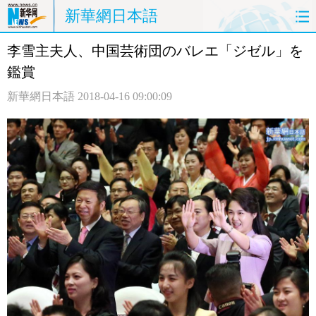
新華網日本語
李雪主夫人、中国芸術団のバレエ「ジゼル」を
ホームページ
政治
経済
鑑賞
社会
文化
エンタメ
新華網日本語
2018-04-16 09:00:09
観光
評論
写真
中日対訳