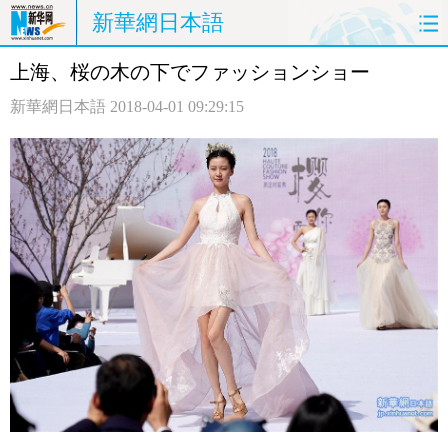
新華網日本語
上海、桜の木の下でファッションショー
ホームページ
政治
経済
新華網日本語
2018-04-01 09:29:15
社会
文化
エンタメ
観光
評論
写真
中日対訳