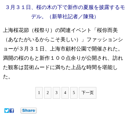
３月３１日、桜の木の下で新作の夏服を披露するモ
デル。（新華社記者／陳飛）
上海桜花節（桜祭り）の関連イベント「桜你而美
（あなたがいるからこそ美しい）」ファッションシ
ョーが３月３１日、上海市顧村公園で開催された。
満開の桜のもと新作１００点余りが公開され、訪れ
た観客は芸術ムードに満ちた上品な時間を堪能し
た。
1
2
3
4
5
下一页