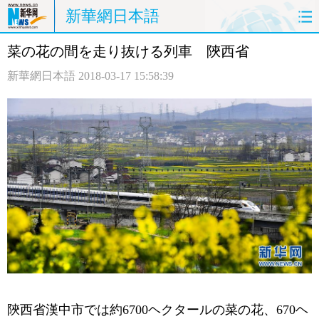
新華網日本語
菜の花の間を走り抜ける列車 陝西省
ホームページ
政治
経済
新華網日本語
2018-03-17 15:58:39
社会
文化
エンタメ
観光
評論
写真
中日対訳
陝西省漢中市では約6700ヘクタールの菜の花、670ヘ