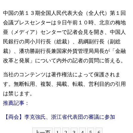
中国の第１３期全国人民代表大会（全人代）第１回
会議プレスセンターは９日午前１０時、北京の梅地
亜（メディア）センターで記者会見を開き、中国人
民銀行の周小川行長（総裁）、易綱副行長（副総
裁）、潘功勝副行長兼国家外貨管理局局長が「金融
改革と発展」について内外の記者の質問に答える。
当社のコンテンツは著作権法によって保護されま
す。無断転用、複製、掲載、転載、営利目的の引用
は禁じます。
推薦記事：
【両会】李克強氏、浙江省代表団の審議に参加
上一页
1
2
3
4
5
6