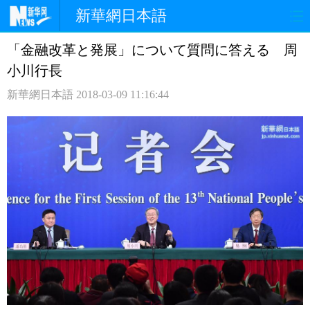
新華網日本語
「金融改革と発展」について質問に答える 周
ホームページ
政治
経済
小川行長
社会
文化
エンタメ
新華網日本語
2018-03-09 11:16:44
観光
評論
写真
中日対訳