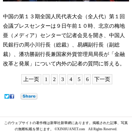
中国の第１３期全国人民代表大会（全人代）第１回
会議プレスセンターは９日午前１０時、北京の梅地
亜（メディア）センターで記者会見を開き、中国人
民銀行の周小川行長（総裁）、易綱副行長（副総
裁）、潘功勝副行長兼国家外貨管理局局長が「金融
改革と発展」について内外の記者の質問に答える。
上一页
1
2
3
4
5
6
下一页
このウェブサイトの著作権は新華社新華網にあります。掲載された記事、写真
の無断転載を禁じます。 ©XINHUANET.com All Rights Reserved.