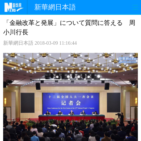
新華網日本語
「金融改革と発展」について質問に答える 周
ホームページ
政治
経済
小川行長
社会
文化
エンタメ
新華網日本語
2018-03-09 11:16:44
観光
評論
写真
中日対訳