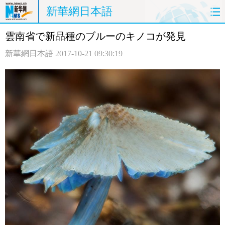
新華網日本語
雲南省で新品種のブルーのキノコが発見
ホームページ
政治
経済
新華網日本語
2017-10-21 09:30:19
社会
文化
エンタメ
観光
評論
写真
中日対訳