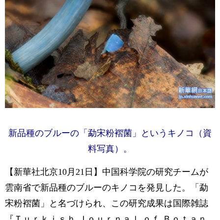
新品種のブルーの「勐宋粉褶菌」というキノコ（資
料写真）。
【新華社北京10月21日】中国科学院の研究チームが
雲南省で新品種のブルーのキノコを発見した。「勐
宋粉褶菌」と名づけられ、この研究成果は国際雑誌
『Ｔｕｒｋｉｓｈ Ｊｏｕｒｎａｌ ｏｆ Ｂｏｔａｎ