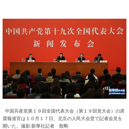
中国共産党第１９回全国代表大会（第１９回党大会）の庹
震報道官は１０月１７日、北京の人民大会堂で記者会見を
開いた。撮影/新華社記者 殷剛