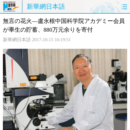
新華網日本語
無言の花火―盧永根中国科学院アカデミー会員
ホームページ
政治
経済
が畢生の貯蓄、880万元余りを寄付
社会
文化
エンタメ
新華網日本語
2017-10-15 16:19:51
観光
評論
写真
中日対訳