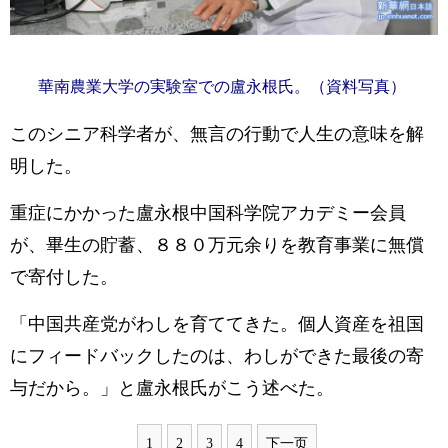
華南農業大学の実験室での盧永根氏。（資料写真）
このシニア科学者が、無言の行動で人生の意味を解
明した。
重症にかかった盧永根中国科学院アカデミー会員
が、畢生の貯蓄、８８０万元余りを教育事業に無償
で寄付した。
「中国共産党がわしを育ててきた。個人資産を祖国
にフィードバックしたのは、わしができた最後の寄
与だから。」と盧永根氏がこう述べた。
1
2
3
4
下一页