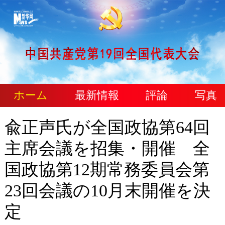
ホーム
最新情報
評論
写真
兪正声氏が全国政協第64回
主席会議を招集・開催 全
国政協第12期常務委員会第
23回会議の10月末開催を決
定