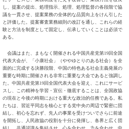
し、提案の提出、処理指示、処理、処理監督の各段階で協
議を一貫させ、提案業務の全体的な品質向上をけん引した
と評価した。提案審査業務細則の改訂を通し、これらの経
験と方法を制度として固定し、伝承していくことは必須で
ある。
会議はまた、まもなく開催される中国共産党第19回全国
代表大会が、「小康社会」（ややゆとりのある社会）を全
面的に完成する決勝段階、中国の特色ある社会主義発展の
重要な時期に開催される非常に重要な大会であると強調し
た。中国共産党第19回全国代表大会を迎え、これにサービ
スし、この精神を学習・宣伝・徹底することは、全国政協
の現在と今後の時期における重大な政治的任務である。私
たちは、習近平同志を核心とする党中央の周辺で緊密に団
結し、初心を忘れず、先人の事業を受けついでさらに前途
を開拓し、人民政協の役割を十分に発揮し、各界と広く団
結し、共通認識を集結させ、心を合わせ、力を合わせ、中