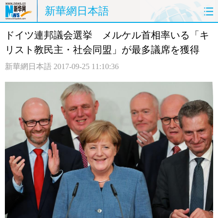
新華網日本語
ドイツ連邦議会選挙 メルケル首相率いる「キ
ホームページ
政治
経済
リスト教民主・社会同盟」が最多議席を獲得
社会
文化
エンタメ
新華網日本語
2017-09-25 11:10:36
観光
評論
写真
中日対訳