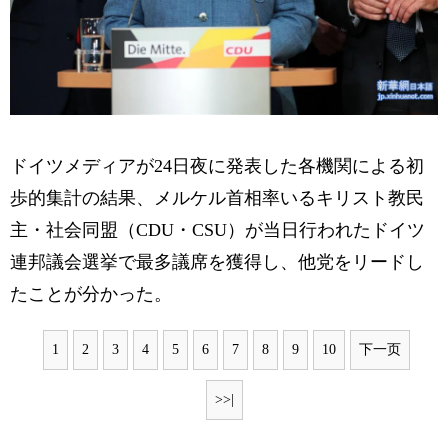
ドイツメディアが24日夜に発表した各機関による初
歩的集計の結果、メルケル首相率いるキリスト教民
主・社会同盟（CDU・CSU）が当日行われたドイツ
連邦議会選挙で最多議席を獲得し、他党をリードし
たことが分かった。
1
2
3
4
5
6
7
8
9
10
下一页
>>|