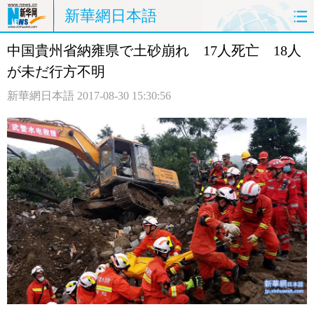
新華網日本語
中国貴州省納雍県で土砂崩れ 17人死亡 18人
ホームページ
政治
経済
が未だ行方不明
社会
文化
エンタメ
新華網日本語
2017-08-30 15:30:56
観光
評論
写真
中日対訳