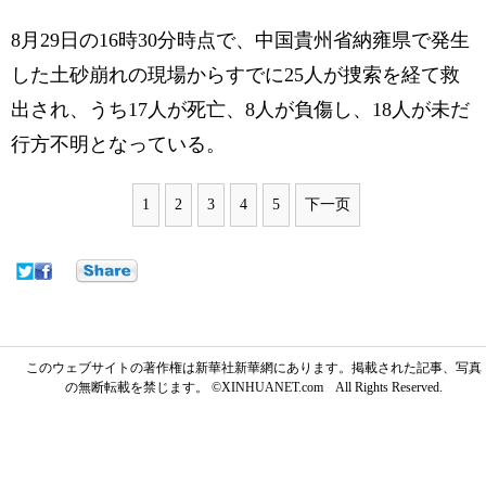
8月29日の16時30分時点で、中国貴州省納雍県で発生
した土砂崩れの現場からすでに25人が捜索を経て救
出され、うち17人が死亡、8人が負傷し、18人が未だ
行方不明となっている。
1
2
3
4
5
下一页
このウェブサイトの著作権は新華社新華網にあります。掲載された記事、写真
の無断転載を禁じます。 ©XINHUANET.com All Rights Reserved.