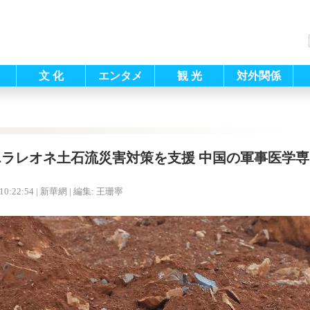
文 化
エンタメ
観 光
対外関係
エラレオネ土石流災害対策を支援 中国の軍事医学専
10:22:54
| 新華網 |
編集: 王珊寧