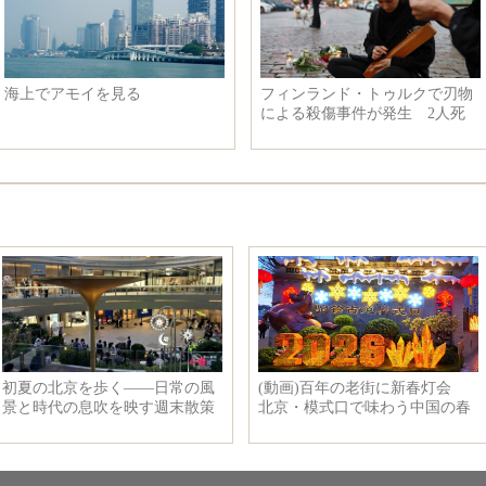
ゥルクで刃物
第29回東南アジア競技大会がマ
アモイ航空、
発生 2人死
レーシアで開幕
発表 BRIC