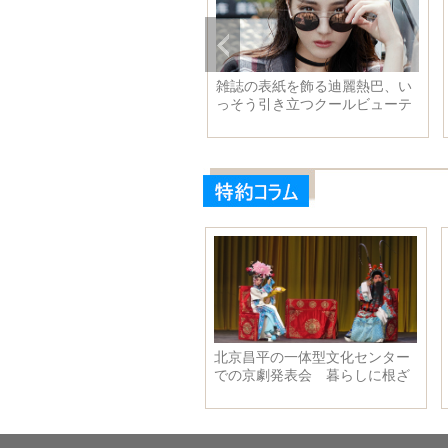
麗熱巴、い
海上でアモイを見る
フィンランド・ト
ルビューテ
による殺傷事件が
亡、8人けが