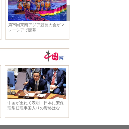
地上職の新制服を
ロシアある都市で刃物による刺
ロンドン
S首脳会合を迎え
傷事件が発生 8人がけが
年間の沈