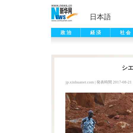
日本語
政 治
経 済
社 会
シ
jp.xinhuanet.com
|
発表時間 2017-08-21 