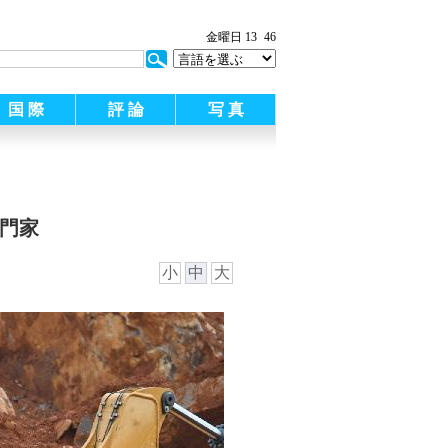
金曜日 13
46
国 際
評 論
写 真
門家
小
中
大