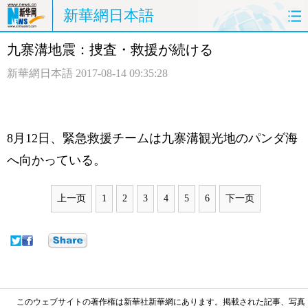
新華網日本語
九寨溝地震：捜査・救援が続ける
ホームページ
政治
経済
新華網日本語
2017-08-14 09:35:28
社会
文化
エンタメ
観光
評論
写真
8月12日、緊急救援チームは九寨溝観光地のパンダ海
中日対訳
へ向かっている。
上一页
1
2
3
4
5
6
下一页
このウェブサイトの著作権は新華社新華網にあります。掲載された記事、写真