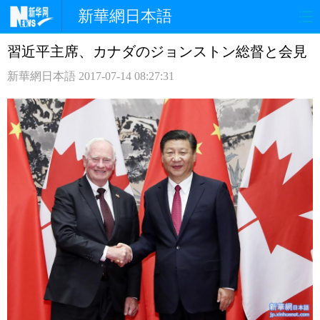
新華網日本語
習近平主席、カナダのジョンストン総督と会見
ホームページ
政治
経済
新華網日本語
2017-07-14 08:27:31
社会
文化
エンタメ
観光
評論
写真
中日対訳