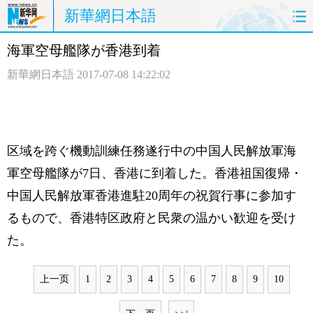
新華網日本語
海軍空母艦隊が香港到着
ホームページ
政治
経済
新華網日本語
2017-07-08 14:22:02
社会
文化
エンタメ
観光
評論
写真
区域を跨ぐ機動訓練任務遂行中の中国人民解放軍海
中日対訳
軍空母艦隊が7日、香港に到着した。香港祖国復帰・
中国人民解放軍香港進駐20周年の祝賀行事に参加す
るもので、香港特区政府と民衆の温かい歓迎を受け
た。
上一页
1
2
3
4
5
6
7
8
9
10