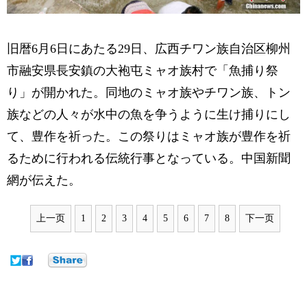
旧暦6月6日にあたる29日、広西チワン族自治区柳州
市融安県長安鎮の大袍屯ミャオ族村で「魚捕り祭
り」が開かれた。同地のミャオ族やチワン族、トン
族などの人々が水中の魚を争うように生け捕りにし
て、豊作を祈った。この祭りはミャオ族が豊作を祈
るために行われる伝統行事となっている。中国新聞
網が伝えた。
上一页
1
2
3
4
5
6
7
8
下一页