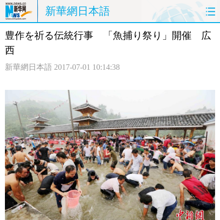
新華網日本語
豊作を祈る伝統行事 「魚捕り祭り」開催 広
ホームページ
政治
経済
西
社会
文化
エンタメ
新華網日本語
2017-07-01 10:14:38
観光
評論
写真
中日対訳