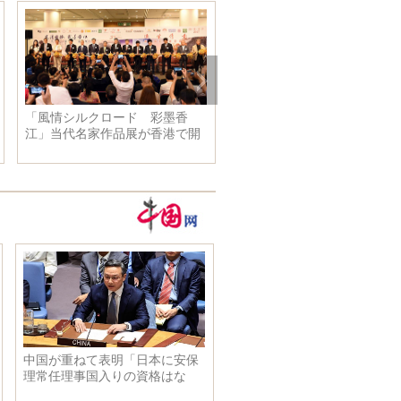
の高速鉄道が
女優唐芸昕、青春感溢れるファ
深センの地下鉄
な征途を切り
ッション写真を発表
を試験的に運行