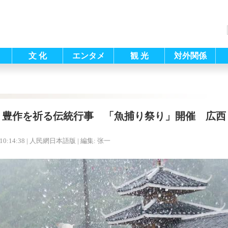
文 化
エンタメ
観 光
対外関係
豊作を祈る伝統行事 「魚捕り祭り」開催 広西
10:14:38
| 人民網日本語版 |
編集: 张一