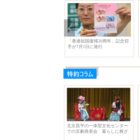
幕
李克強氏、遼寧省で考察
「風情シルクロード 
江」当代名家作品展が
幕