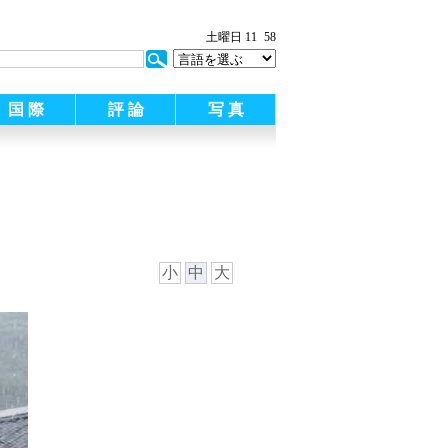
土曜日 11
58
国 際
評 論
写 真
小
中
大