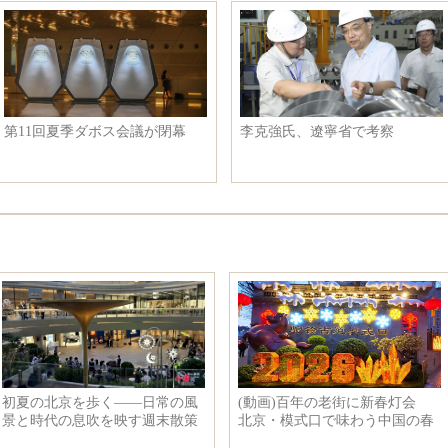
彩墨香
遼寧省大連市を空撮
「復興号」、中国
香港で開
トップを走る新た
開く