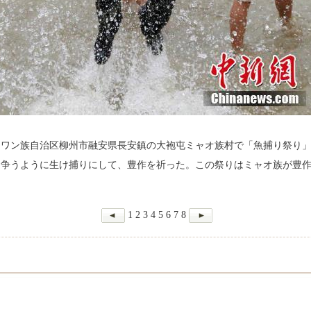
西チワン族自治区柳州市融安県長安鎮の大袍屯ミャオ族村で「魚捕り祭り
を争うように生け捕りにして、豊作を祈った。この祭りはミャオ族が豊
1
2
3
4
5
6
7
8