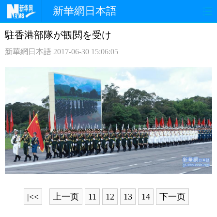
新華網日本語
駐香港部隊が観閲を受け
ホームページ
政治
経済
新華網日本語
2017-06-30 15:06:05
社会
文化
エンタメ
観光
評論
写真
中日対訳
|<<
上一页
11
12
13
14
下一页