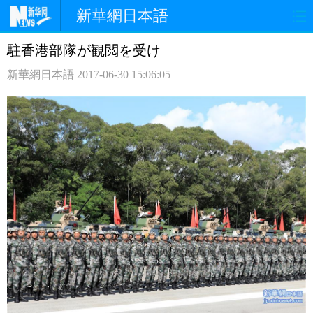
新華網日本語
駐香港部隊が観閲を受け
ホームページ
政治
経済
新華網日本語
2017-06-30 15:06:05
社会
文化
エンタメ
観光
評論
写真
中日対訳