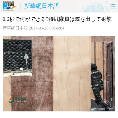
新華網日本語
0.6秒で何ができる?特戦隊員は銃を出して射撃
ホームページ
政治
経済
新華網日本語
2017-05-26 08:56:04
社会
文化
エンタメ
観光
評論
写真
中日対訳