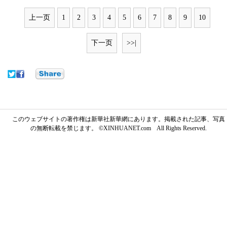
上一页
1
2
3
4
5
6
7
8
9
10
下一页
>>|
このウェブサイトの著作権は新華社新華網にあります。掲載された記事、写真
の無断転載を禁じます。 ©XINHUANET.com All Rights Reserved.