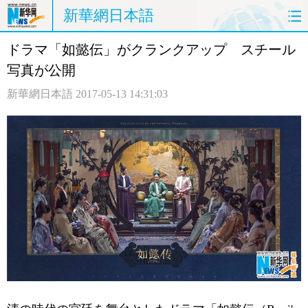
新華網日本語
ドラマ「如懿伝」がクランクアップ スチール
ホームページ
政治
経済
写真が公開
社会
文化
エンタメ
新華網日本語
2017-05-13 14:31:03
観光
評論
写真
中日対訳