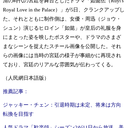
清の時代の宮廷を舞台としたドラマ「如懿伝（Ruyi's
Royal Love in the Palace）」が5日、クランクアップし
た。それとともに制作側は、女優・周迅（ジョウ・
シュン）演じるヒロイン「如懿」が皇后の礼服を身
にまとった姿を映したポスターや、ドラマのさまざ
まなシーンを捉えたスチール画像を公開した。それ
らの画像には当時の宮廷の様子が事細かに再現され
ており、宮廷のリアルな雰囲気が伝わってくる。
（人民網日本語版）
推薦記事：
ジャッキー・チェン：引退時期は未定、将来は方向
転換を目指す
人気ドラマ「歓楽頌」シーズン2が11日から放送 美