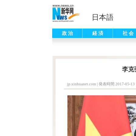
日本語
政 治
経 済
社 会
李克
jp.xinhuanet.com
|
発表時間 2017-05-13 