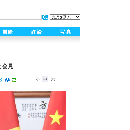
:
国 際
評 論
写 真
と会見
小
中
大