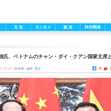
文 化
エンタメ
観 光
対外関係
強氏、ベトナムのチャン・ダイ・クアン国家主席
11:27:07
| 新華網 |
編集: 陳辰