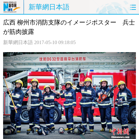
新華網日本語
広西 柳州市消防支隊のイメージポスター 兵士
ホームページ
政治
経済
が筋肉披露
社会
文化
エンタメ
新華網日本語
2017-05-10 09:18:05
観光
評論
写真
中日対訳