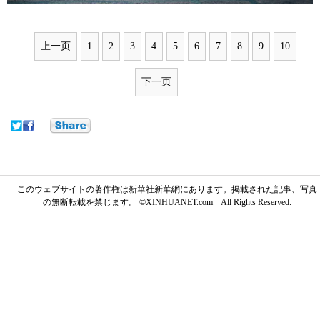
上一页
1
2
3
4
5
6
7
8
9
10
下一页
このウェブサイトの著作権は新華社新華網にあります。掲載された記事、写真
の無断転載を禁じます。 ©XINHUANET.com All Rights Reserved.