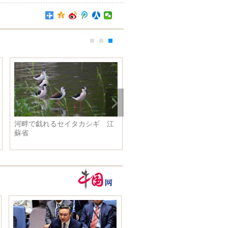
広西 柳州市消防支隊のイメージ
文在寅氏、韓国大統領当選確定
ポスター 兵士が筋肉披露