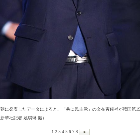
早朝に発表したデータによると、「共に民主党」の文在寅候補が韓国第1
新華社記者 姚琪琳 撮）
1
2
3
4
5
6
7
8