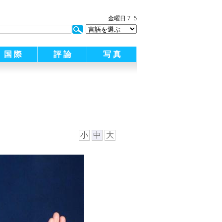
:
金曜日 7
5
国 際
評 論
写 真
小
中
大