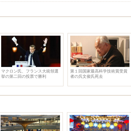
モスクワで雪が降り
ベトナム海上警察の艦船が中国
初訪問