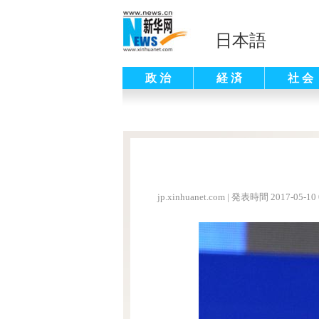
日本語
政 治
経 済
社 会
jp.xinhuanet.com
|
発表時間 2017-05-10 