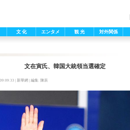
文 化
エンタメ
観 光
対外関係
文在寅氏、韓国大統領当選確定
09:09:33
| 新華網 |
編集: 陳辰