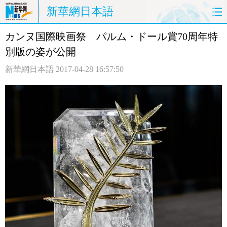
新華網日本語
カンヌ国際映画祭 パルム・ドール賞70周年特
ホームページ
政治
経済
別版の姿が公開
社会
文化
エンタメ
新華網日本語
2017-04-28 16:57:50
観光
評論
写真
中日対訳