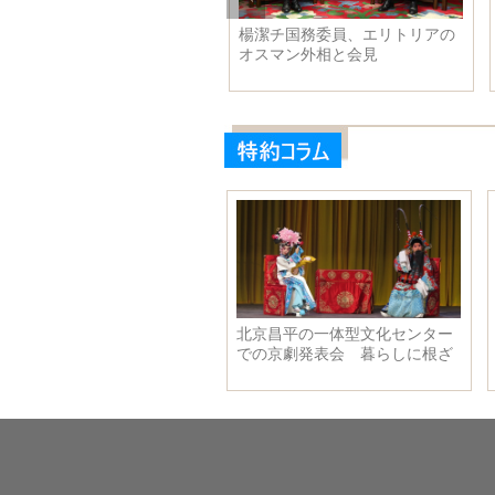
国共産党第十九回全国代表大
楊潔チ国務委員、エリトリアの
を前に、習近平総書記は人民
オスマン外相と会見
声を聞き