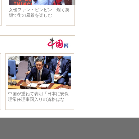
女優ファン・ビンビン 煌く笑
顔で街の風景を楽しむ