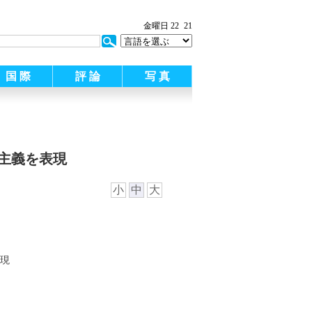
金曜日 22
22
国 際
評 論
写 真
主義を表現
小
中
大
現