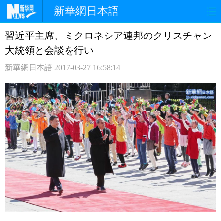
新華網日本語
習近平主席、ミクロネシア連邦のクリスチャン
ホームページ
政治
経済
大統領と会談を行い
社会
文化
エンタメ
新華網日本語
2017-03-27 16:58:14
観光
評論
写真
中日対訳