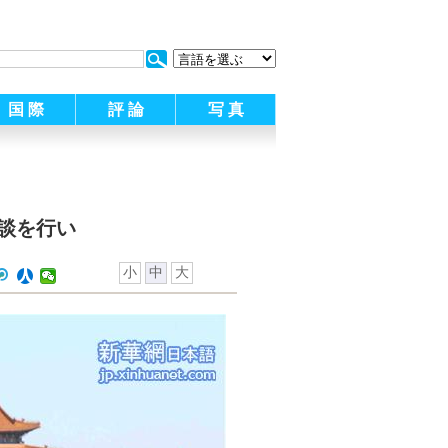
:
国 際
評 論
写 真
談を行い
小
中
大