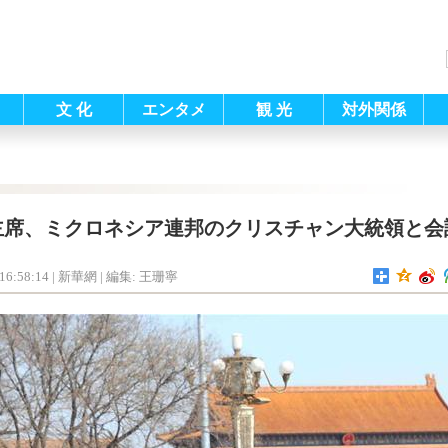
文 化
エンタメ
観 光
対外関係
主席、ミクロネシア連邦のクリスチャン大統領と会
16:58:14
| 新華網 |
編集: 王珊寧