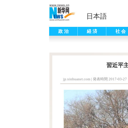
日本語
政 治
経 済
社 会
習近平
jp.xinhuanet.com
|
発表時間 2017-03-27 