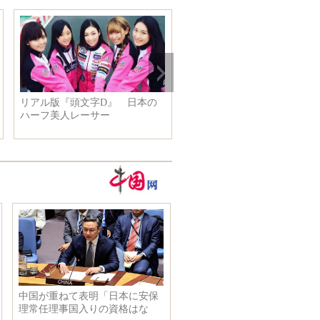
頭文字D』 日本の
白シャツだけで、一層美しく魅
博鰲ア
レーサー
力的になる
次総会