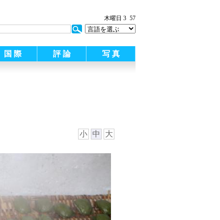
木曜日 3
57
国 際
評 論
写 真
小
中
大