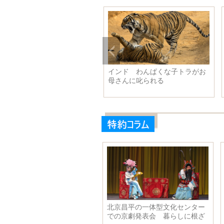
ィブに匹敵す
インド わんぱくな子トラがお
李克強総理、
母さんに叱られる