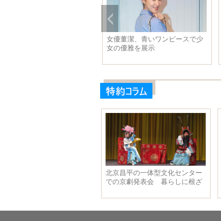
役を横取りした人たち
女優董潔、青いワンピースで少
女の優雅を展示