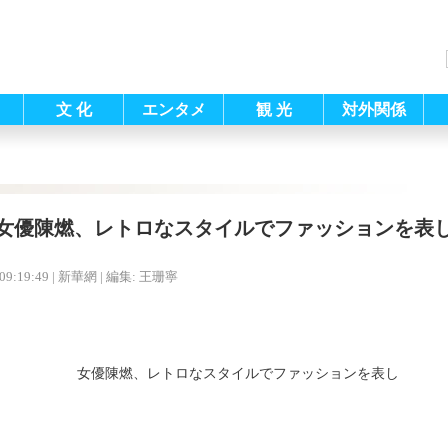
文 化
エンタメ
観 光
対外関係
女優陳燃、レトロなスタイルでファッションを表
09:19:49
| 新華網 |
編集: 王珊寧
女優陳燃、レトロなスタイルでファッションを表し