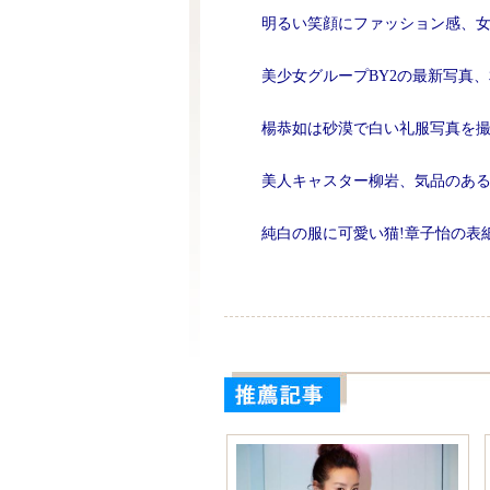
明るい笑顔にファッション感、
美少女グループBY2の最新写真
楊恭如は砂漠で白い礼服写真を
美人キャスター柳岩、気品のあ
純白の服に可愛い猫!章子怡の表