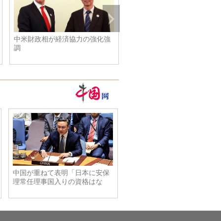
中米財政相が経済協力の強化強
北京最後の石炭火力発電所、
調
業を停止