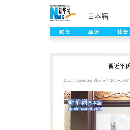
日本語
政 治
経 済
社 会
習近平
jp.xinhuanet.com
|
発表時間 2017-03-07 