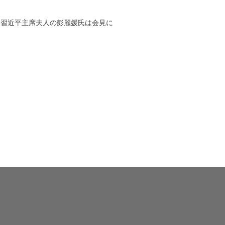
。習近平主席夫人の彭麗媛氏は会見に