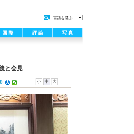
:
国 際
評 論
写 真
後と会見
小
中
大