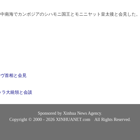
の中南海でカンボジアのシハモニ国王とモニニヤット皇太後と会見した
）
ーヴ首相と会見
ッラ大統領と会談
Sponsored by Xinhua News Agency.
Copyright © 2000 - 2026 XINHUANET.com All Rights Reserved.