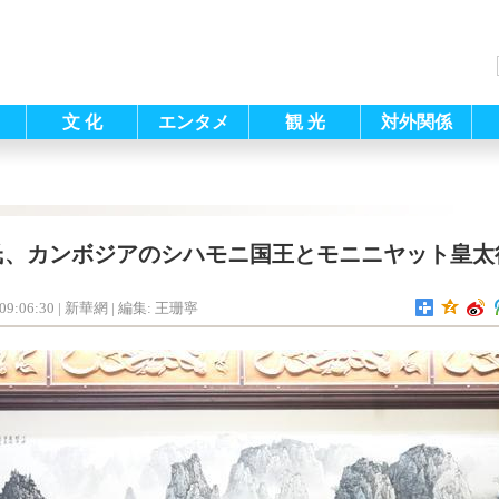
文 化
エンタメ
観 光
対外関係
氏、カンボジアのシハモニ国王とモニニヤット皇太
09:06:30
| 新華網 |
編集: 王珊寧