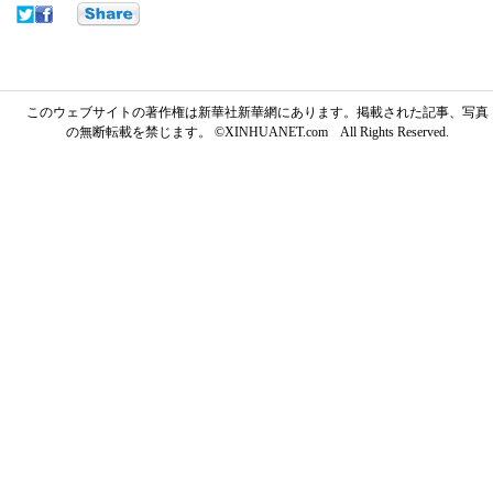
このウェブサイトの著作権は新華社新華網にあります。掲載された記事、写真
の無断転載を禁じます。 ©XINHUANET.com All Rights Reserved.