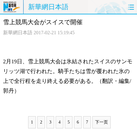
新華網日本語
雪上競馬大会がスイスで開催
ホームページ
政治
経済
新華網日本語
2017-02-21 15:19:45
社会
文化
エンタメ
観光
評論
写真
2月19日、雪上競馬大会は氷結されたスイスのサンモ
中日対訳
リッツ湖で行われた。騎手たちは雪が覆われた氷の
上で全行程を走り終える必要がある。（翻訳・編集/
郭丹）
1
2
3
4
5
6
7
下一页