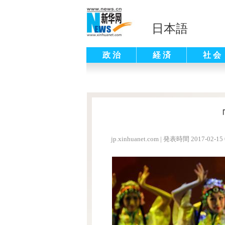
日本語
政 治
経 済
社 会
jp.xinhuanet.com
|
発表時間 2017-02-15 