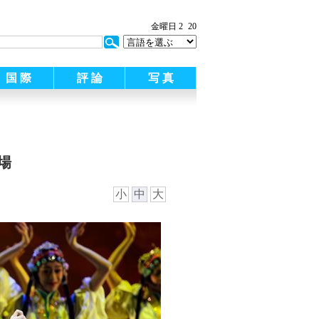
金曜日 2
20
国 際
評 論
写 真
場
小
中
大