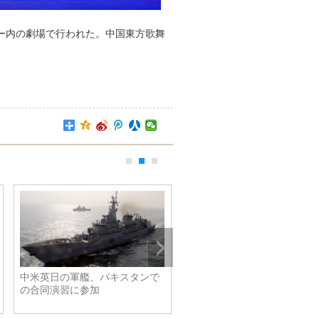
ター内の劇場で行われた。中国東方歌舞
米英日の軍艦、パキスタンで
ロシアの秘密資料 次世代版Tu-
合同演習に参加
160が公開