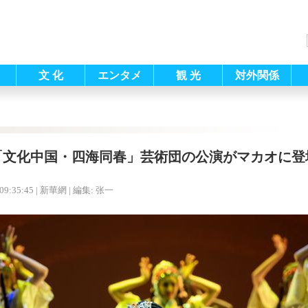
文 化
エンタメ
観 光
対外関係
「文化中国・四海同春」芸術団の公演がマカオに登
09:35:45
| 新華網 |
編集: 张一