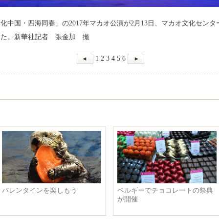
化中国・四海同春」の2017年マカオ公演が2月13日、マカオ文化セン
した。新華社記者 張金加 撮
1
2
3
4
5
6
タインを楽しもう
ベルギーでチョコレートの祭典
中
が開催
の