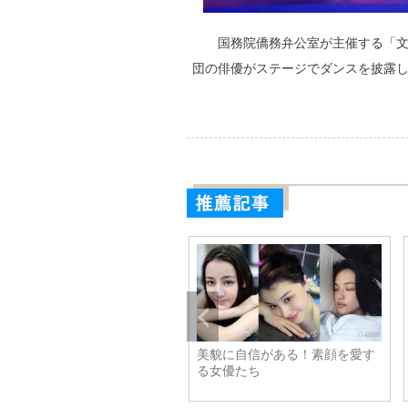
国務院僑務弁公室が主催する「文
団の俳優がステージでダンスを披露
匠」、古文書修復士を
美貌に自信がある！素顔を愛す
バレン
る女優たち