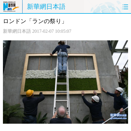
新華網日本語
ロンドン「ランの祭り」
ホームページ
政治
経済
新華網日本語
2017-02-07 10:05:07
社会
文化
エンタメ
観光
評論
写真
中日対訳