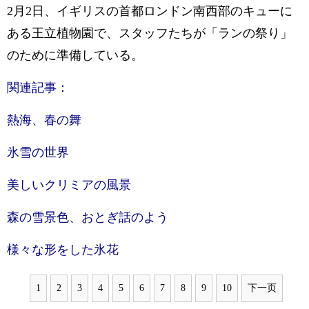
2月2日、イギリスの首都ロンドン南西部のキューに
ある王立植物園で、スタッフたちが「ランの祭り」
のために準備している。
関連記事：
熱海、春の舞
氷雪の世界
美しいクリミアの風景
森の雪景色、おとぎ話のよう
様々な形をした氷花
1
2
3
4
5
6
7
8
9
10
下一页