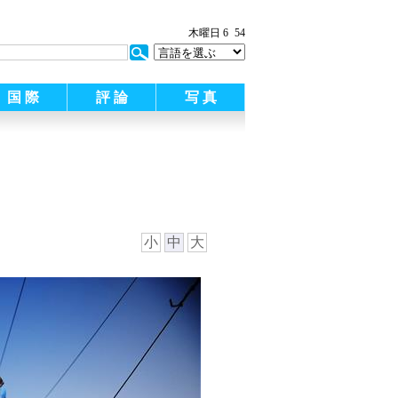
:
木曜日 6
54
国 際
評 論
写 真
小
中
大