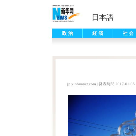
日本語
政 治
経 済
社 会
jp.xinhuanet.com
|
発表時間 2017-01-05 