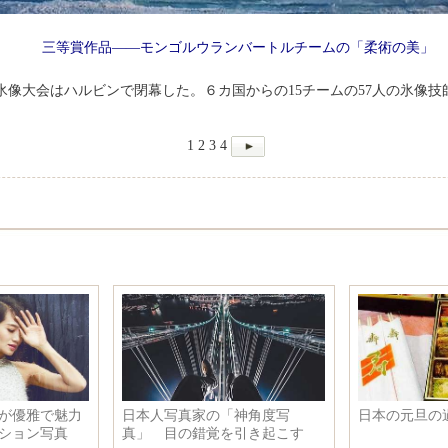
三等賞作品――モンゴルウランバートルチームの「柔術の美」
プ氷像大会はハルビンで閉幕した。６カ国からの15チームの57人の氷像
1
2
3
4
「ツイッター外交」への依存は
米国軍、オバマ大統領に歓送の
よくない
儀式を行う