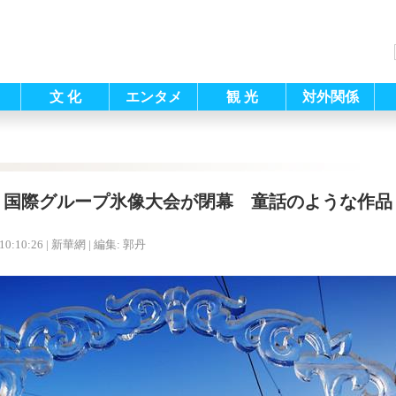
文 化
エンタメ
観 光
対外関係
国際グループ氷像大会が閉幕 童話のような作品
10:10:26
| 新華網 |
編集: 郭丹