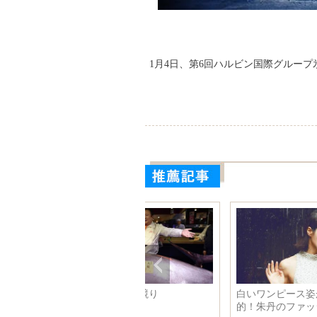
1月4日、第6回ハルビン国際グルー
本人写真家の「神角度写
日本の元旦の過ごし方
」 目の錯覚を引き起こす