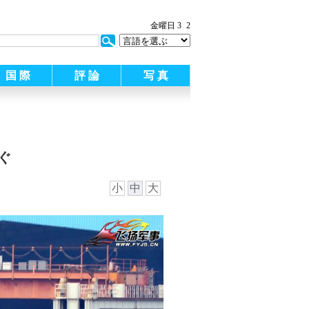
金曜日 3
2
国 際
評 論
写 真
ぐ
小
中
大