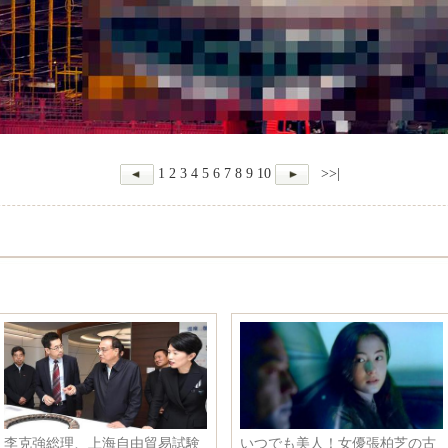
1
2
3
4
5
6
7
8
9
10
>>|
李克強総理、上海自由貿易試験
いつでも美人！女優張柏芝の古