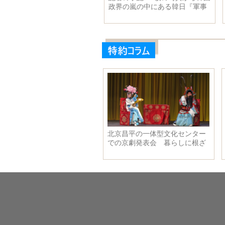
首相と会見
政界の嵐の中にある韓日『軍事
情報保護協定』を見る