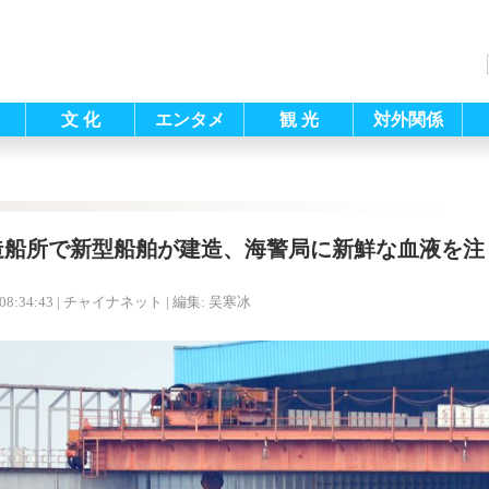
文 化
エンタメ
観 光
対外関係
造船所で新型船舶が建造、海警局に新鮮な血液を注
08:34:43
| チャイナネット |
編集: 吴寒冰