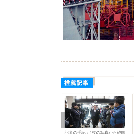
近平主席、スペインのサエス
記者の手記：1枚の写真から韓国