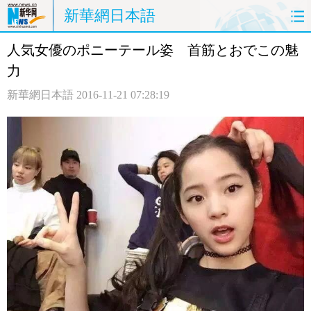
新華網日本語
人気女優のポニーテール姿 首筋とおでこの魅
ホームページ
政治
経済
力
社会
文化
エンタメ
新華網日本語
2016-11-21 07:28:19
観光
評論
写真
中日対訳