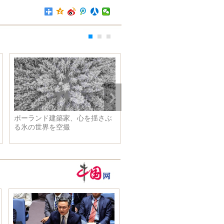
ポーランド建築家、心を揺さぶ
習近平主席、米国のオバマ大
る氷の世界を空撮
領と会見