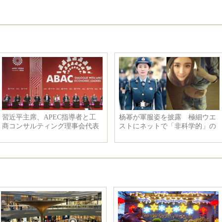
習近平主席、APEC指導者と工
杨幂が軍服姿を披露 極細ウエ
商コンサルティング理事会代表
ストにネットで「非科学的」の
の対話会に出席
声