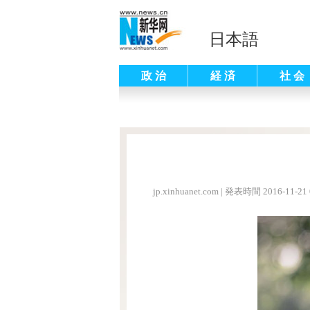
日本語
政 治
経 済
社 会
jp.xinhuanet.com
|
発表時間 2016-11-21 