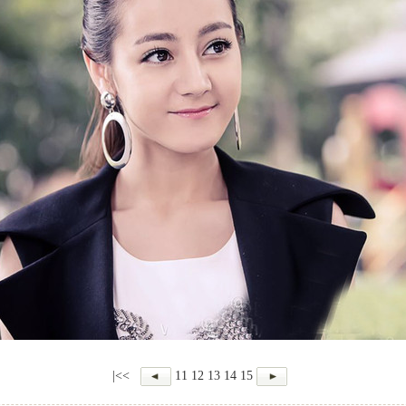
|<<
11
12
13
14
15