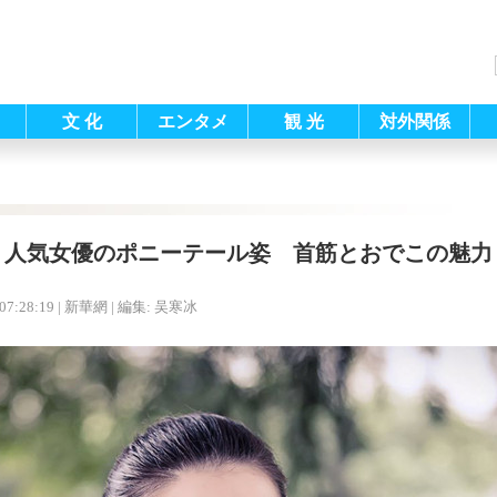
文 化
エンタメ
観 光
対外関係
人気女優のポニーテール姿 首筋とおでこの魅力
07:28:19
| 新華網 |
編集: 吴寒冰