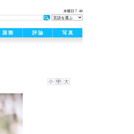
木曜日 7
40
国 際
評 論
写 真
小
中
大