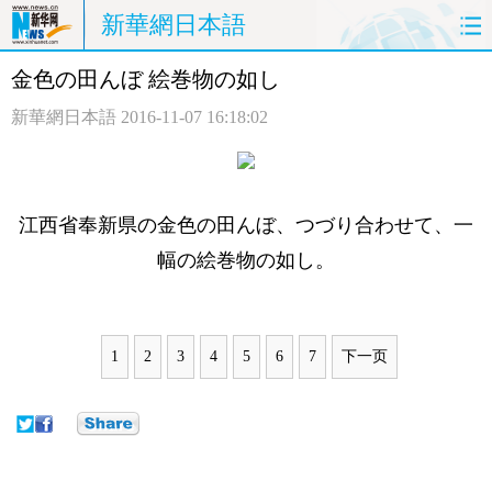
新華網日本語
金色の田んぼ 絵巻物の如し
ホームページ
政治
経済
新華網日本語
2016-11-07 16:18:02
社会
文化
エンタメ
観光
評論
写真
江西省奉新県の金色の田んぼ、つづり合わせて、一
中日対訳
幅の絵巻物の如し。
1
2
3
4
5
6
7
下一页