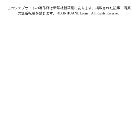
このウェブサイトの著作権は新華社新華網にあります。掲載された記事、写真
の無断転載を禁じます。 ©XINHUANET.com All Rights Reserved.