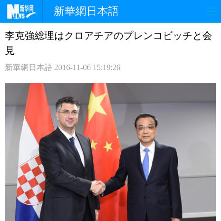
新華網日本語
李克強総理はクロアチアのプレンコビッチと会
ホームページ
政治
経済
見
社会
文化
エンタメ
新華網日本語
2016-11-06 15:19:26
観光
評論
写真
中日対訳