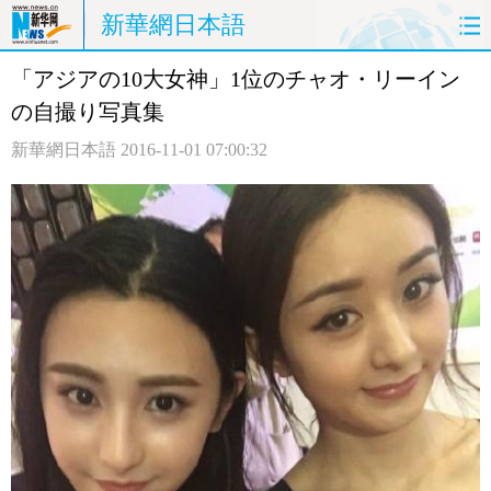
新華網日本語
「アジアの10大女神」1位のチャオ・リーイン
ホームページ
政治
経済
の自撮り写真集
社会
文化
エンタメ
新華網日本語
2016-11-01 07:00:32
観光
評論
写真
中日対訳