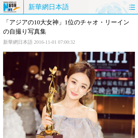
新華網日本語
「アジアの10大女神」1位のチャオ・リーイン
ホームページ
政治
経済
の自撮り写真集
社会
文化
エンタメ
新華網日本語
2016-11-01 07:00:32
観光
評論
写真
中日対訳