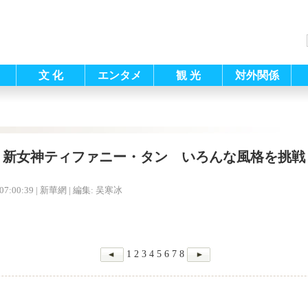
文 化
エンタメ
観 光
対外関係
新女神ティファニー・タン いろんな風格を挑戦
07:00:39
| 新華網 |
編集: 吴寒冰
1
2
3
4
5
6
7
8