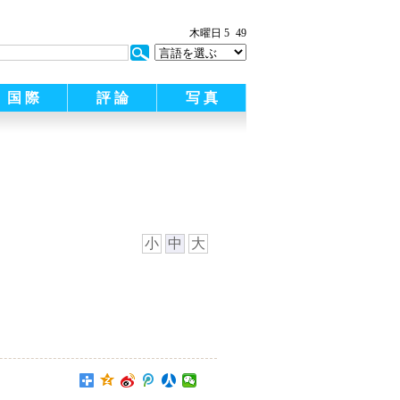
木曜日 5
49
国 際
評 論
写 真
小
中
大