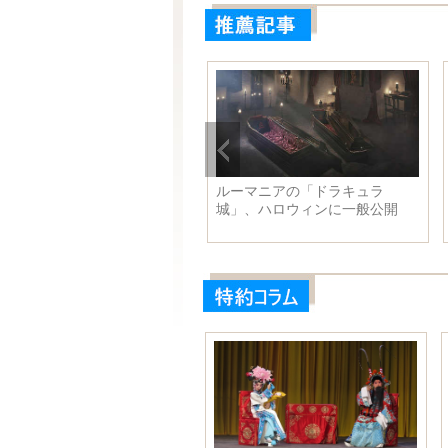
016年世界ロボット大会が開幕
ルーマニアの「ドラキュラ
城」、ハロウィンに一般公開