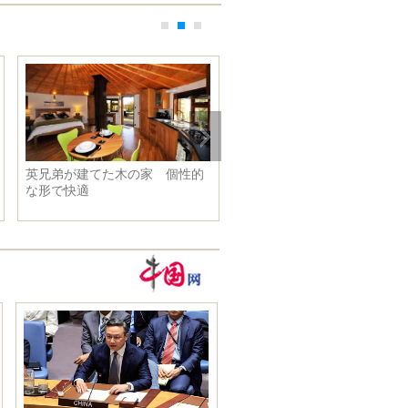
英兄弟が建てた木の家 個性的
青島市の「森林」大学 雨後
な形で快適
一面黄金色に