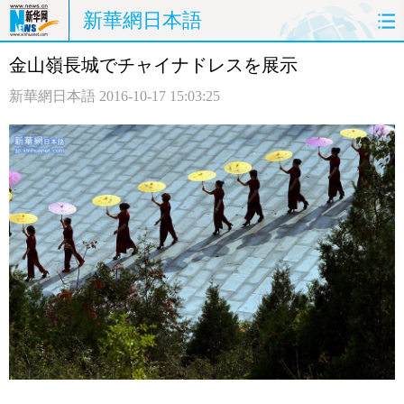
新華網日本語
金山嶺長城でチャイナドレスを展示
ホームページ
政治
経済
新華網日本語
2016-10-17 15:03:25
社会
文化
エンタメ
観光
評論
写真
中日対訳